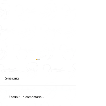
Comentarios
Aprendiendo a dibujar la libertad
Redefiniendo los lími
Escribir un comentario...
posible