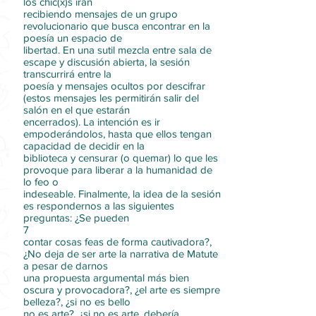
los chic(x)s irán
recibiendo mensajes de un grupo
revolucionario que busca encontrar en la
poesía un espacio de
libertad. En una sutil mezcla entre sala de
escape y discusión abierta, la sesión
transcurrirá entre la
poesía y mensajes ocultos por descifrar
(estos mensajes les permitirán salir del
salón en el que estarán
encerrados). La intención es ir
empoderándolos, hasta que ellos tengan
capacidad de decidir en la
biblioteca y censurar (o quemar) lo que les
provoque para liberar a la humanidad de
lo feo o
indeseable. Finalmente, la idea de la sesión
es respondernos a las siguientes
preguntas: ¿Se pueden
7
contar cosas feas de forma cautivadora?,
¿No deja de ser arte la narrativa de Matute
a pesar de darnos
una propuesta argumental más bien
oscura y provocadora?, ¿el arte es siempre
belleza?, ¿si no es bello
no es arte?, ¿si no es arte, debería