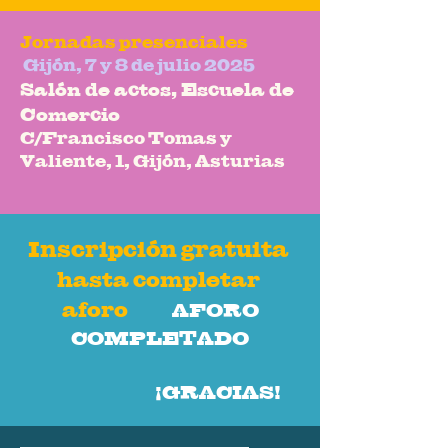
Jornadas presenciales
Gijón, 7 y 8 de julio 2025
Salón de actos, Escuela de
Comercio
C/Francisco Tomas y
Valiente, 1, Gijón, Asturias
Inscripción gratuita
hasta completar
aforo
AFORO
COMPLETADO
¡GRACIAS!