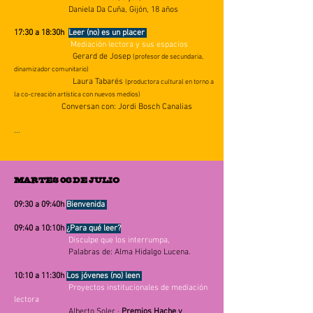
Daniela Da Cuña, Gijón, 18 años
17:30 a 18:30h
Leer (no) es un placer
Mediación lectora y sus espacios
Gerard de Josep
(profesor de secundaria,
dinamizador comunitario)
Laura Tabarés
(productora cultural en torno a
la co-creación artística con nuevos medios)
Conversan con: Jordi Bosch Canalias
...
MARTES 08 DE JULIO
09:30 a 09:40h
Bienvenida
09:40 a 10:10h
¿Para qué leer?
​
Disculpe que los interrumpa,
Palabras de:
Alma Hidalgo Lucena.
10:10 a 11:30h
Los jóvenes (no) leen
Proyectos institucionales de mediación
lectora
Alberto Soler ·
Premios Hache y