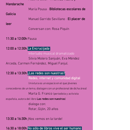
Mandarache
María Pousa ·
Bibliotecas escolares de
Galicia
Manuel Garrido Sevillano ·
El placer de
leer
Conversan con: Rosa Piquín
11:30 a 12:00h
Pausa
12:00 a 12:30h
La Encrucijada
​
Interludio musical dramatizado
Silvia Molero Sanjuán, Eva Méndez
Arceda, Carmen Fernández, Miguel Fanjul.
12:30 a 13:30h
¿Las redes son nuestras?
Redes, internet y comunidad digital
(mixtura es un espacio en el que jóvenes
conocedores de un tema, dialogan con un profesional de dicha área)
Marta G. Franco
(periodista y activista
española, autora del libro
Las redes son nuestras
)
dialoga con:
Rotar, Gijón, 20 años
13:30 a 16:30h
¡Nos vemos en la tarde!
16:30 a 18:00h
No sólo de libros vive el ser humano