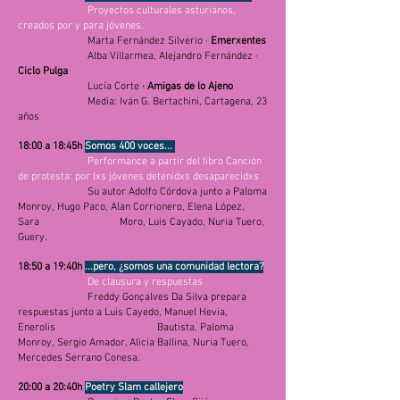
Proyectos culturales asturianos,
creados por y para jóvenes.
Marta Fernández Silverio ·
Emerxentes
Alba Villarmea, Alejandro Fernández ·
Ciclo Pulga
Lucía Corte
· Amigas de lo Ajeno
Media: Iván G. Bertachini, Cartagena, 23
años
18:00 a 18:45h
Somos 400 voces...
Performance a partir del libro Canción
de protesta: por lxs jóvenes detenidxs desaparecidxs
Su autor Adolfo Córdova junto a Paloma
Monroy, Hugo Paco, Alan Corrionero, Elena López,
Sara Moro, Luis Cayado, Nuria Tuero,
Guery.
18:50 a 19:40h
...pero, ¿somos una comunidad lectora?
De clausura y respuestas
Freddy Gonçalves Da Silva prepara
respuestas junto a
Luis Cayedo, Manuel Hevia,
Enerolis Bautista, Paloma
Monroy, Sergio Amador, Alicia Ballina, Nuria Tuero,
Mercedes Serrano Conesa.
20:00 a 20:40h
Poetry Slam callejero