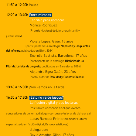
11:50 a 12:20h
Pausa
12:20 a 13:40h
Entre miradas
Escribir para nombrar
Mónica Rodríguez
(Premio Nacional de Literatura infantil y
juvenil
2024)
Violeta López, Gijón, 18 años
(participante de la antología
Napoleón y las puertas
del infierno
, publicadas en Gijón, 2024)
Enerolis Bautista, Barcelona, 17 años
(participante de la antología
Històries de La
Florida: Latidos de un gueto
, publicadas en Barcelona, 2024)
Alejandro Egea Galán, 23 años
(poeta, autor de
Realidad y Cuentos Chinos
)
13:40 a 16:30h
¡Nos vemos en la tarde!
16:30 a 17:30h
¿Esto no va de juegos?
La ficción digital y sus lecturas
(mixtura es un espacio en el que jóvenes
conocedores de un tema, dialogan con un profesional de dicha área)
Lucas Ramada Prieto
(mediador cultural
especializado en ficción digital, Estonovadelibros)
dialoga con:
David Amador, Gijón, 17 años