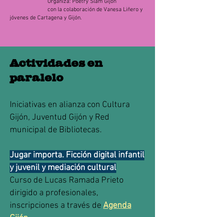
Organiza: Poetry Slam Gijón
con la colaboración de Vanesa Liñero y
jóvenes de Cartagena y Gijón.
Actividades en
paralelo
Iniciativas en alianza con Cultura
Gijón, Juventud Gijón y Red
municipal de Bibliotecas.
Jugar importa. Ficción digital infantil
y juvenil y mediación cultural
Curso de Lucas Ramada Prieto
dirigido a profesionales,
inscripciones a través de
Agenda