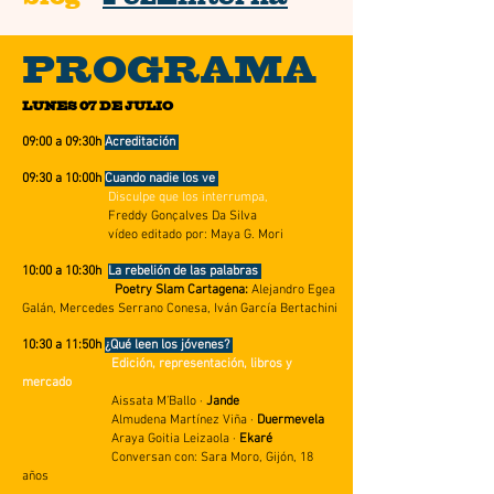
PROGRAMA
LUNES 07 DE JULIO
09:00 a 09:30h
Acreditación
09:30 a 10:00h
Cuando nadie los ve
Disculpe que los interrumpa,
Freddy Gonçalves Da Silva
vídeo editado por: Maya G. Mori
10:00 a 10:30h
La rebelión de las palabras
Poetry Slam Cartagena:
Alejandro Egea
Galán
,
Mercedes Serrano Conesa
,
Iván García Bertachini
10:30 a 11:50h
¿Qué leen los jóvenes?
Edición, representación, libros y
mercado
Aissata M’Ballo
·
Jande
Almudena Martínez Viña ·
Duermevela
Araya Goitia Leizaola
·
Ekaré
Conversan con: Sara Moro, Gijón, 18
años