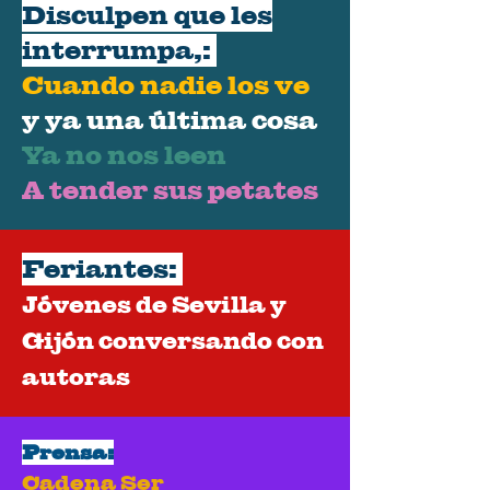
Disculpen que les
interrumpa,:
Cuando nadie los ve
y ya una última cosa
Ya no nos leen
A tender sus petates
Feriantes:
Jóvenes de Sevilla y
Gijón conversando con
autoras
Prensa:
Cadena Ser