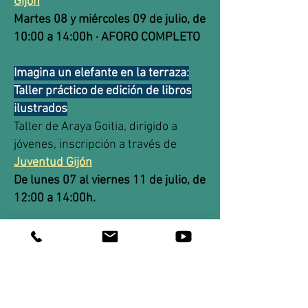
Gijón
Martes 08 y miércoles 09 de julio, de
10:00 a 14:00h · AFORO COMPLETO
Imagina un elefante en la terraza:
Taller práctico de edición de libros
ilustrados
Taller de Araya Goitia, dirigido a
jóvenes, inscripción a través de
Juventud Gijón
De lunes 07 al viernes 11 de julio, de
12:00 a 14:00h.
Fanzine colectivo
Taller de Ciclo Pulga, dirigido a
jóvenes participantes de las
jornadas
Julio, fecha por definir