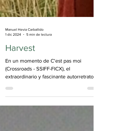
Manuel Hevia Carballido
1 dic 2024
5 min de lectura
Harvest
En un momento de C'est pas moi
(Crossroads - SSIFF-FICX), el
extraordinario y fascinante autorretrato
en forma de collage de Leos Carax, el
cineasta francés, comentando con
nostalgia un travelling de la cinta
Amanecer (de Murnau), lamentaba la
pérdida de la sensación, presente en