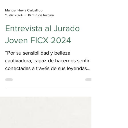
Manuel Hevia Carballido
15 dic 2024
16 min de lectura
Entrevista al Jurado
Joven FICX 2024
“Por su sensibilidad y belleza
cautivadora, capaz de hacernos sentir
conectadas a través de sus leyendas
que trascienden el tiempo y la distancia”.
Con este alegato defendía el Jurado
Joven de la 62ª Edición del Festival
Internacional de Cine de Xixón su
Premio al Mejor Largometraje de la
Sección Oficial Retueyos para la película