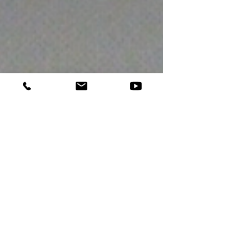
cierto cine clásico, de que la cámara se
correspondía a la mirada de los dioses.
Carax nos invitaba a rebelarnos ante la
proliferación, en la actualidad, de
imágenes rápidas y banales que no nos
perm