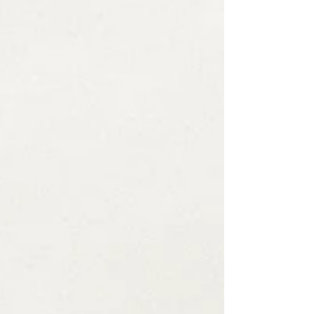
japonesa River returns , minimalista
cuento audiovisual de Masakazu
Kaneko. Unos minutos antes de que
asistieran al estreno mundial de esta
cinta y