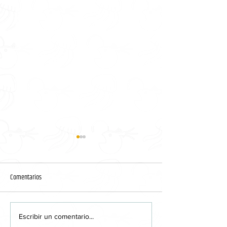
Macanudo
Comentarios
Cristina Müller
Escribir un comentario...