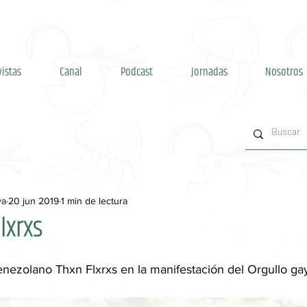
vistas
Canal
Podcast
Jornadas
Nosotros
va
20 jun 2019
1 min de lectura
lxrxs
venezolano Thxn Flxrxs en la manifestación del Orgullo ga