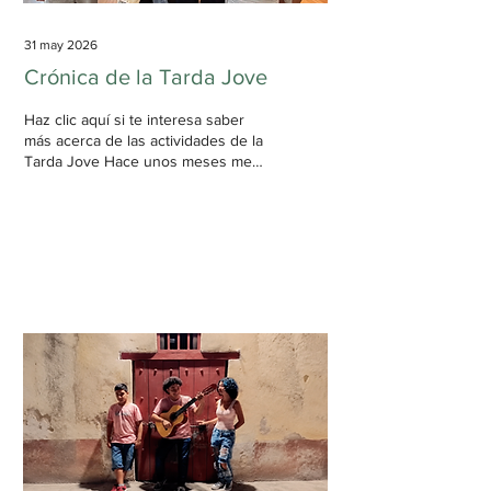
31 may 2026
Crónica de la Tarda Jove
Haz clic aquí si te interesa saber
más acerca de las actividades de la
Tarda Jove Hace unos meses me
invitaron a coordinar la Tarda Jove
del Festival Món Llibre. Gracias por
la confianza. Es verdad que
organizar un espacio así conlleva
muchas ideas alocadas, (im-)
posibilidades y trabajo. Es una
carrera de "noes" y
transformaciones constantes.
Después de semanas de talleres,
carreteras, y muchos jóvenes, al
final logramos instalarnos este
viernes 29 de mayo en el mirador
del CCCB y hacer...