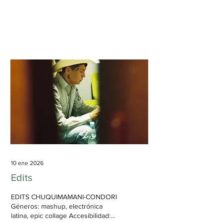
collage, hip hop experimental, glitch
hop Accesibilidad: nula Duración: 1
h, 18 min, 4 s La electrónica más
vanguardista y cercana al colapso
auditivo, de la mano de dos artistas
del internet profundo. Cosas
maravillosas están sucediendo en
internet. De cuando en cuando, a
pesar de la queja frecuente de
algunos sectores más «anticuados»
de la prensa musical de que no hay
música nueva ni original que se
compare a...
10 ene 2026
Edits
EDITS CHUQUIMAMANI-CONDORI
Géneros: mashup, electrónica
latina, epic collage Accesibilidad: