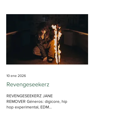
escuchados. Con todo y haciendo
cuentas, este año he escuchado la
friolera de 137 discos diferentes,
sin contar EPs, recopilaciones o
discos de otros años. Algunos han
sido mejores, otros peores, y otros
han sido sin más, pero la friolera
de...
10 ene 2026
Revengeseekerz
REVENGESEEKERZ JANE
REMOVER Géneros: digicore, hip
hop experimental, EDM
Accesibilidad: baja-media Duración:
49 min, 20 s Combinando facetas
de sus trabajos previos, Jane trae
un disco familiar a la par que