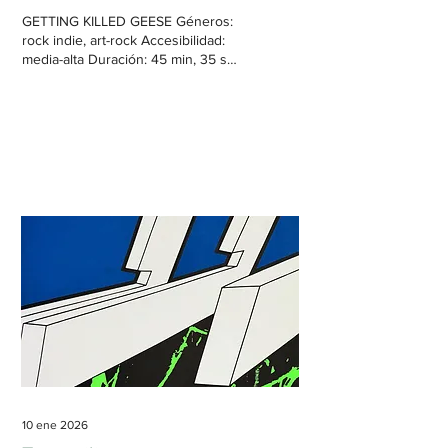
GETTING KILLED GEESE Géneros:
rock indie, art-rock Accesibilidad:
media-alta Duración: 45 min, 35 s
Geese trae de vuelta un sonido
familiar de rock indie, pero con su
propia toma en el género. Desde la
publicación de Heavy Metal en
diciembre del año pasado, se
podría afirmar que Cameron Winter,
el cantante y cabecilla de Geese,
se ha catapultado al estrellato. Sin
embargo, su triunfo se veía venir
desde antes: con su disco
Projector en 2021, se sabía que la
banda apuntaba maneras, hecho
que...
10 ene 2026