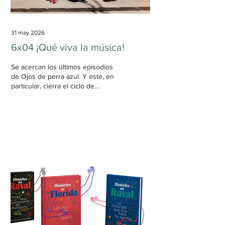
31 may 2026
6x04 ¡Qué viva la música!
Se acercan los últimos episodios
de Ojos de perra azul. Y este, en
particular, cierra el ciclo de
invitados de Colombia. Les invito a
oírlo, a reconocerse en las
reflexiones que hacen alrededor
de la música. Es un episodio
disfrutón y hecho con todo ese
enorme cariño que activamos en
cada encuentro, como sumergidos
en una especie de refugio
protector. Les quiero mucho.
Mañana será bonito. 6x04 ¡Qué
viva la música! ¿Qué relación tiene
la música con la literatura? Con esa
pregunta podíamos...