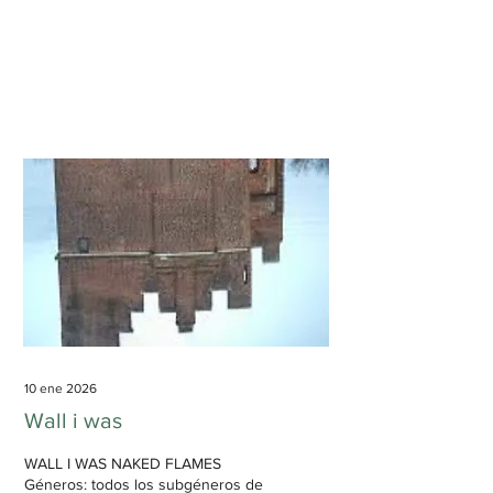
baja Duración: 1 h, 39 min, 36 s
Muestra los cortes más
experimentales de Elysia Crampton,
pero de forma sorprendentemente
vulnerable. Desde su irrupción
explosiva en la escena de la
electrónica experimental hace ya
más de una década, Elysia
Crampton siempre ha mostrado un
talento inigualable para el mashup ,
la mezcla de dos o más canciones
diferentes. Ya sea bajo su nombre
real o usando algún...
10 ene 2026
Wall i was
WALL I WAS NAKED FLAMES
Géneros: todos los subgéneros de