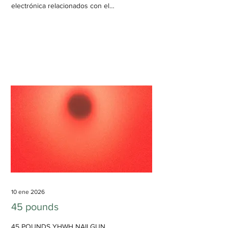
electrónica relacionados con el
house Accesibilidad:
sorprendentemente, media
Duración: 6 h, 53 min, 9 s A lo largo
de su monolítica duración, Wall I
Was explora las profundidades de
un estilo único de house. El house,
a pesar de su relativa popularidad,
siempre ha sido una oveja negra
entre los géneros de electrónica,
opacado por otros géneros como
el techno o el jungle y
frecuentemente reducido a mixes
lo-fi para chiringuitos de...
10 ene 2026
45 pounds
45 POUNDS YHWH NAILGUN