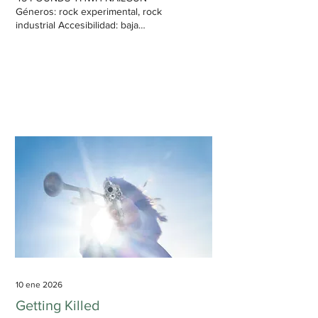
Géneros: rock experimental, rock
industrial Accesibilidad: baja
Duración: 20 min, 59 s Casi tan
conciso como explosivo, el debut
de YHWH Nailgun presenta un
muro impenetrable de sonido.
Parece difícil innovar en el rock,
sobre todo en 2025 y después de
unas siete décadas de existencia
del género. De cuando en cuando,
parece que los ritmos se repiten,
los acordes se simplifican y todo se
vuelve más agradable. Es entonces
cuando algunas bandas deciden
romper con todo lo...
10 ene 2026
Getting Killed