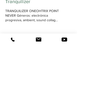
Tranquilizer
TRANQUILIZER ONEOHTRIX POINT
NEVER Géneros: electrónica
progresiva, ambient, sound collage
Accesibilidad: media Duración: 58
min, 39 s Con la experiencia de
múltiples proyectos a sus espaldas,
Lopatin consigue innovar una vez
más. Ha pasado tiempo desde que
Daniel Lopatin consiguió abrirse
camino en el mainstream , pero
nunca se ha podido decir que haya
renunciado a su originalidad.
Desde sus experimentos iniciales
en la electrónica o su influencia
como uno de los pioneros del
género del...