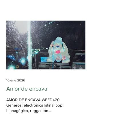
innovador. Jane Remover parece
ser incapaz de hacer mala música.
A través de sus múltiples
pseudónimos, Jane ha demostrado
tener un talento único para la
producción musical, sin importar el
género que intente producir;
demostró excelencia en el
shoegaze hace dos años con
Census Designated...
10 ene 2026
Amor de encava
AMOR DE ENCAVA WEED420
Géneros: electrónica latina, pop
hipnagógico, reggaetón
Accesibilidad: baja Duración: 42
min, 25 s El lamento de un país
muriendo, enterrado entre