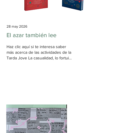
28 may 2026
El azar también lee
Haz clic aquí si te interesa saber
más acerca de las actividades de la
Tarda Jove La casualidad, lo fortuito
y el encuentro forman parte de las
dinámicas lectoras. No solo en el
modo en que un libro se acerca a
nuestra forma de ser o de pensar,
ni en el impacto de aquella lectura
capaz de transformar una
investigación. La casualidad
también puede llegar a ser humana.
En mi caso, fui arrastrando una
serie de encuentros casuales y, me
arriesgaría a decir que casi
imposibles, con determinados...