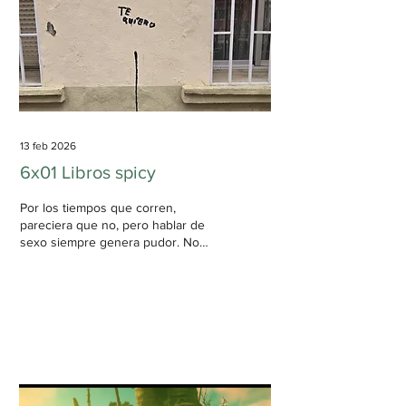
theatre. (risas) Así se está contando
al mundo. ¿Harán falta más salas de
teatro...
13 feb 2026
6x01 Libros spicy
Por los tiempos que corren,
pareciera que no, pero hablar de
sexo siempre genera pudor. No
importa que fluctuemos en
narrativas del sexo, que Mario
Casas, tantos años después siga
produciendo "inquietudes" con su
hola fea en el papel de Hache, el
problema está en ponerle nombre
al sexo. Y en este episodio
quisimos hacer eso: no sólo hablar
de sexo, sino de la literatura spicy.