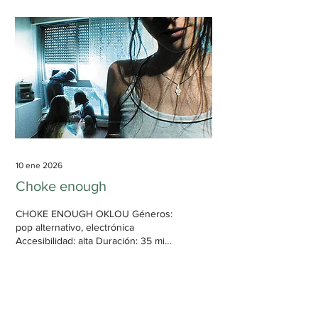
10 ene 2026
Choke enough
CHOKE ENOUGH OKLOU Géneros:
pop alternativo, electrónica
Accesibilidad: alta Duración: 35 min,
44 s Oklou trae de vuelta un
sonido de pop familiar, pero con su
estilo de producción único. Este
año es el tercer año seguido que
bato mi récord de discos