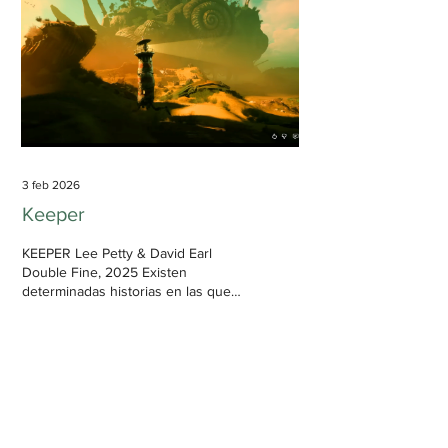
¿Saben a qué me refiero con spicy?
Más que un subgénero literario, es
un nuevo descriptor de intensidad
en las...
3 feb 2026
Keeper
KEEPER Lee Petty & David Earl
Double Fine, 2025 Existen
determinadas historias en las que
no son necesarias las palabras. No
solo se establece un lenguaje en la
composición de las imágenes, en
los ángulos en que se muestran
determinados espacios, sino
también en las formas de
interactuar de sus personajes.
Keeper es precisamente ese tipo