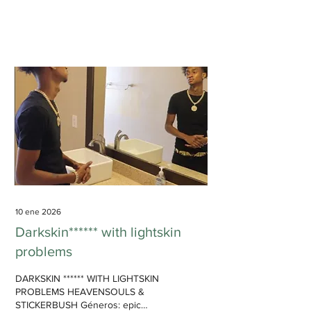
distorsión y efectos de sonidos
graciosos. En los años más
recientes, el punto de mira de la
experimentación musical se ha
desplazado a Latinoamérica. Junto
con otros artistas mencionados en
otras reseñas anteriores, algunos
de los discos más innovadores del
año han salido del continente
sudamericano, llegando a niveles
de...
10 ene 2026
Darkskin****** with lightskin
problems
DARKSKIN ****** WITH LIGHTSKIN
PROBLEMS HEAVENSOULS &
STICKERBUSH Géneros: epic