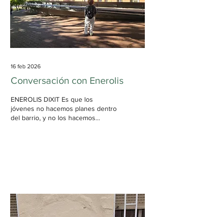
16 feb 2026
Conversación con Enerolis
ENEROLIS DIXIT Es que los
jóvenes no hacemos planes dentro
del barrio, y no los hacemos
porque terminamos viviendo más
fuera que dentro. ¿Qué tipo de
planes hacen en la ciudad? Mira,
ayer con mis amigas fuimos al
teatro porque los padres de una de
ellas tienen una sala y nos invitó.
Después estuvimos en Plaza
Cataluña, fuimos a por un Bubble
tea y una Cheesecake. Ese fue el
plan. Menos mal que no dijiste