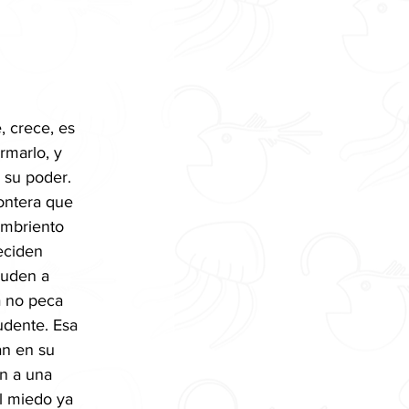
 crece, es 
rmarlo, y 
su poder. 
ontera que 
ambriento 
eciden 
yuden a 
a no peca 
udente. Esa 
an en su 
n a una 
l miedo ya 