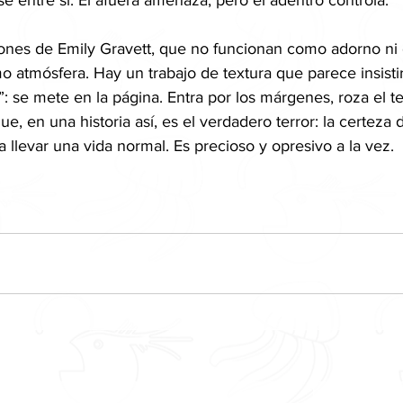
e entre sí. El afuera amenaza, pero el adentro controla.
ciones de Emily Gravett, que no funcionan como adorno ni
o atmósfera. Hay un trabajo de textura que parece insistir
: se mete en la página. Entra por los márgenes, roza el te
que, en una historia así, es el verdadero terror: la certeza
 llevar una vida normal. Es precioso y opresivo a la vez.