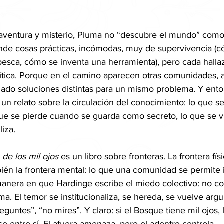
e aventura y misterio, Pluma no “descubre el mundo” como
ende cosas prácticas, incómodas, muy de supervivencia (
esca, cómo se inventa una herramienta), pero cada hallaz
ítica. Porque en el camino aparecen otras comunidades, a
llado soluciones distintas para un mismo problema. Y ento
, un relato sobre la circulación del conocimiento: lo que se
ue se pierde cuando se guarda como secreto, lo que se v
iza.
 de los mil ojos
 es un libro sobre fronteras. La frontera físic
mbién la frontera mental: lo que una comunidad se permite 
manera en que Hardinge escribe el miedo colectivo: no c
ma. El temor se institucionaliza, se hereda, se vuelve arg
eguntes”, “no mires”. Y claro: si el Bosque tiene mil ojos, 