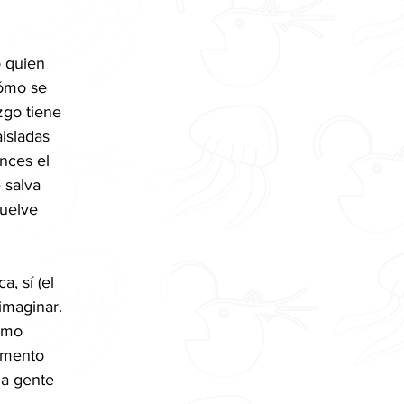
 quien 
cómo se 
go tiene 
isladas 
nces el 
 salva 
uelve 
a, sí (el 
imaginar. 
omo 
umento 
la gente 