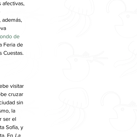
 afectivas, 
 
, además, 
va 
ondo de 
 Feria de 
s Cuestas.
ebe visitar 
ebe cruzar 
ciudad sin 
smo, la 
 ser el 
a Sofía, y 
ta. En 
La 