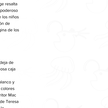
ge resalta 
 poderoso 
e los niños 
ón de 
ina de los 
deja de 
osa caja 
lanco y 
 colores 
ritor Mac 
 de Teresa 