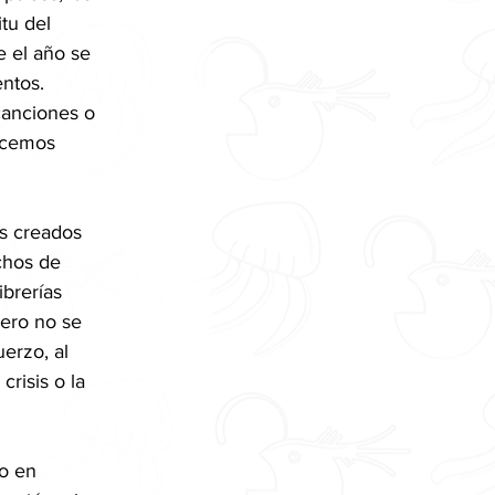
tu del 
 el año se 
ntos. 
canciones o 
ecemos 
os creados 
chos de 
brerías 
ero no se 
erzo, al 
crisis o la 
o en 