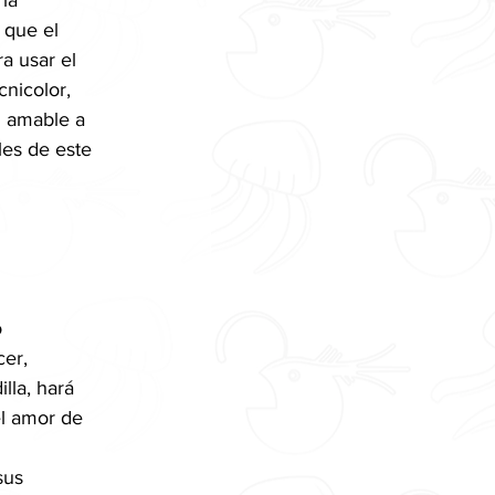
la 
 que el 
a usar el 
nicolor, 
 amable a 
les de este 
 
 
er, 
lla, hará 
l amor de 
sus 