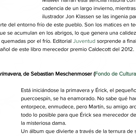
Mlawer narran esta sencilla historia con 
cadencia de un largo invierno, mientras
ilustrador Jon Klassen se las ingenia par
te del entorno frío de este pueblo. Son los matices en tec
e se acumulan en los abrigos, lo que genera una calidez
 quemadas por el frío. Editorial 
Juventud
 sorprende a fina
añol de este libro merecedor premio Caldecott del 2012.
primavera
, de Sebastian Meschenmoser (
Fondo de Cultura
Está iniciándose la primavera y Érick, el pequeño
puercoespín, se ha enamorado. No sabe qué hac
entorpece, enmudece, pero Martín, su amigo ardi
todo lo posible para que Érick sea merecedor de
la misteriosa dama.
Un álbum que divierte a través de la ternura de 