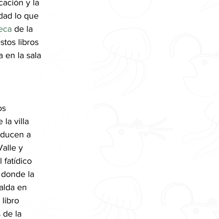
ación y la 
idad lo que 
eca
 de la 
tos libros 
 en la sala 
os 
la villa 
nducen a 
alle y 
 fatídico 
 donde la 
alda en 
, libro 
 de la 