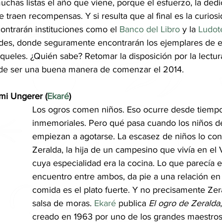
chas listas el año que viene, porque el esfuerzo, la dedic
 traen recompensas. Y si resulta que al final es la curios
contrarán instituciones como el 
Banco del Libro
 y la 
Ludot
ndes, donde seguramente encontrarán los ejemplares de es
eles. ¿Quién sabe? Retomar la disposición por la lectura
uede ser una buena manera de comenzar el 2014.
mi Ungerer (
Ekaré
)
Los ogros comen niños. Eso ocurre desde tiemp
inmemoriales. Pero qué pasa cuando los niños de 
empiezan a agotarse. La escasez de niños lo co
Zeralda, la hija de un campesino que vivía en el V
cuya especialidad era la cocina. Lo que parecía el
encuentro entre ambos, da pie a una relación en
comida es el plato fuerte. Y no precisamente Zer
salsa de moras. 
Ekaré
 publica 
El ogro de Zeralda
creado en 1963 por uno de los grandes maestros