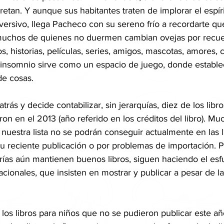
etan. Y aunque sus habitantes traten de implorar el espíri
rsivo, llega Pacheco con su sereno frío a recordarte que
muchos de quienes no duermen cambian ovejas por recue
s, historias, películas, series, amigos, mascotas, amores, 
el insomnio sirve como un espacio de juego, donde establ
de cosas.
rás y decide contabilizar, sin jerarquías, diez de los libr
on en el 2013 (año referido en los créditos del libro). Mu
estra lista no se podrán conseguir actualmente en las li
u reciente publicación o por problemas de importación. P
rías aún mantienen buenos libros, siguen haciendo el esfu
acionales, que insisten en mostrar y publicar a pesar de la 
s libros para niños que no se pudieron publicar este añ