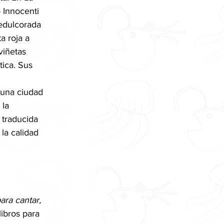
o Innocenti 
edulcorada 
a roja a 
viñetas 
ica. Sus 
 una ciudad 
 la 
 traducida 
 la calidad 
ara cantar, 
ibros para 