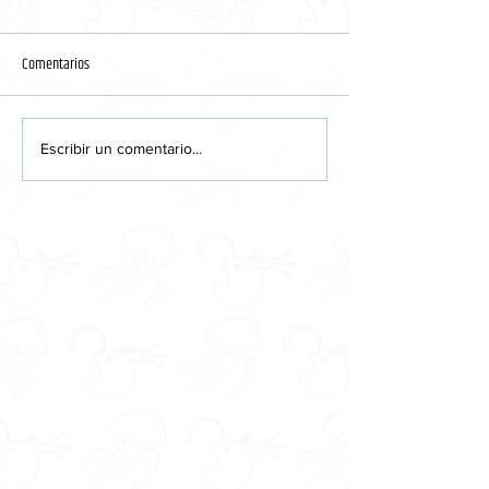
Metralla
Tótem
Comentarios
Escribir un comentario...