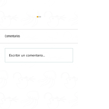
Comentarios
Stranger Things
American Crime Story
Escribir un comentario...
v. O.J. Simpson