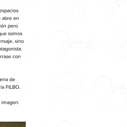
espacios 
e abre en 
ión pero 
 que somos 
nsaje, sino 
tagonista. 
rrase con 
lena de 
la FILBO.
e imagen: 