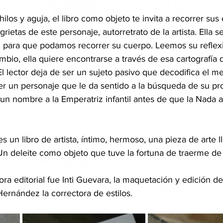
s y aguja, el libro como objeto te invita a recorrer sus 
 grietas de este personaje, autorretrato de la artista. Ella s
a, para que podamos recorrer su cuerpo. Leemos su reflex
mbio, ella quiere encontrarse a través de esa cartografía
El lector deja de ser un sujeto pasivo que decodifica el me
er un personaje que le da sentido a la búsqueda de su pro
n nombre a la Emperatriz infantil antes de que la Nada a
s un libro de artista, íntimo, hermoso, una pieza de arte l
n deleite como objeto que tuve la fortuna de traerme de 
ra editorial fue Inti Guevara, la maquetación y edición d
Hernández la correctora de estilos.