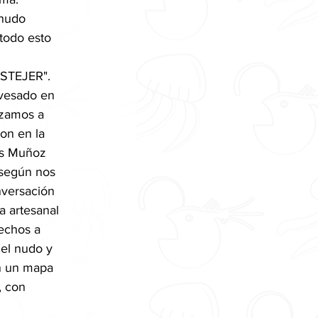
 nudo 
todo esto 
 
ESTEJER". 
vesado en 
zamos a 
on en la 
nis Muñoz 
 según nos 
nversación 
 artesanal 
echos a 
el nudo y 
en un mapa 
, con 