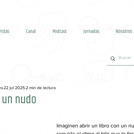
vistas
Canal
Podcast
Jornadas
Nosotros
va
22 jul 2025
2 min de lectura
e un nudo
Imaginen abrir un libro con un nu
seguirle el ritmo al hilo que lo fo