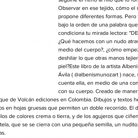
Observar en ese tejido, cómo el
propone diferentes formas. Pero 
bajo la orden de una palabra que
condiciona tu mirada lectora: "D
¿Qué hacemos con un nudo atra
medio del cuerpo?, ¿cómo empe
deshilar lo que otras manos tejier
piel?Este libro de la artista Albe
Ávila ( @albenismunozart ) nace,
cuenta ella, en medio de una co
con su cuerpo. Creado de manera
Bosque de Volcán ediciones en Colombia. Dibujos y textos h
os en hojas gruesas que permiten un doble recorrido. El d
los de colores crema o tierra, y de los agujeros que ciñ
 tela, que se se cierra con una pequeña semilla, un nudito
as.