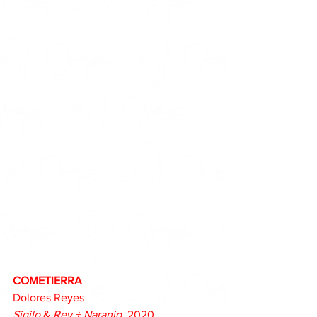
COMETIERRA
Dolores Reyes
Sigilo
 & 
Rey + Naranjo
, 2020