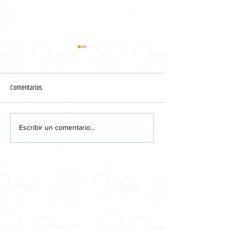
Quise
Comentarios
El fanzine: gesto y 
Escribir un comentario...