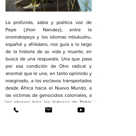
La profunda, sabia y poética voz de 
Pepe (Jhon Narváez), entre la 
onomatopeya y los idiomas mbukushu, 
español y afrikáans, nos guía a lo largo 
de la historia de su vida y muerte, en 
busca de una respuesta. Una que pasa 
por esa condición de Otro radical y 
anormal que le une, en tanto oprimido y 
marginado, a los esclavos transportados 
desde África hacia el Nuevo Mundo, a 
las víctimas de genocidios coloniales, a 
los obreros bajo las órdenes de Pablo 
Escobar, a la población pobre de 
Estación Cocorná. Pero que también le 
separa, en un sistema en que, 
frustrados, los más desamparados 