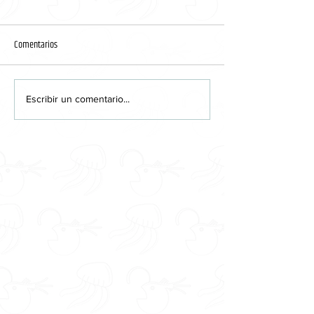
Comentarios
Quince series 2015
Orange is the new bl
Escribir un comentario...