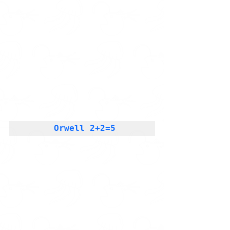
 Orwell 2+2=5