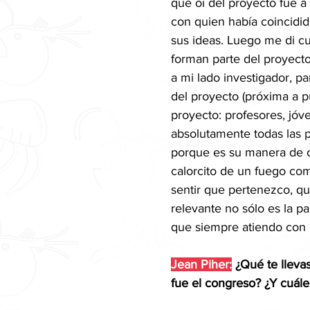
que oí del proyecto fue a
con quien había coincidid
sus ideas. Luego me di c
forman parte del proyecto
a mi lado investigador, 
del proyecto (próxima a pu
proyecto: profesores, jóve
absolutamente todas las 
porque es su manera de c
calorcito de un fuego com
sentir que pertenezco, q
relevante no sólo es la pa
que siempre atiendo con 
Jean Piher:
 ¿Qué te lleva
fue el congreso? ¿Y cuále