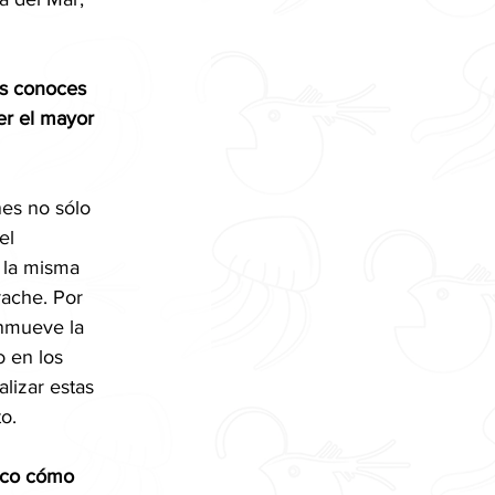
ás conoces 
er el mayor 
es no sólo 
el 
 la misma 
ache. Por 
nmueve la 
 en los 
lizar estas 
o. 
tico cómo 