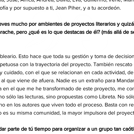
fía y por supuesto a ti, Jean Piher, y a tu acordeón.
eves mucho por ambientes de proyectos literarios y quiz
ache, pero ¿qué es lo que destacas de él? (más allá de s
leario. Esto hace que toda su gestión y toma de decision
spetuosa con la trayectoria del proyecto. También rescato 
 cuidado, con el que se relacionan en cada actividad, de
l que viene de afuera. Nadie es un extraño para Mandar
ía en el que me he transformado de este proyecto, me co
o sólo las lecturas, sino propuestas como Libreta. No sólo
no en los autores que viven todo el proceso. Basta con rea
mo es su misma comunidad, la mayor impulsora del proyect
dar parte de tú tiempo para organizar a un grupo tan caó