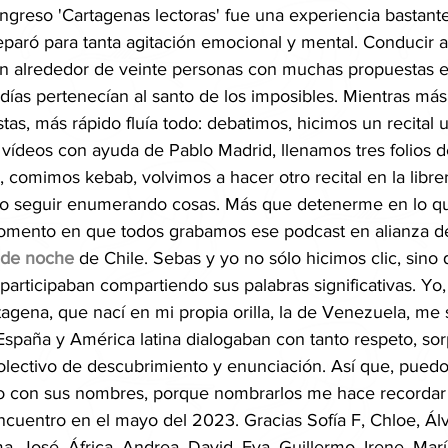
ongreso 'Cartagenas lectoras' fue una experiencia bastant
paró para tanta agitación emocional y mental. Conducir a
an alrededor de veinte personas con muchas propuestas e 
ías pertenecían al santo de los imposibles. Mientras más
as, más rápido fluía todo: debatimos, hicimos un recital 
vídeos con ayuda de Pablo Madrid, llenamos tres folios d
 comimos kebab, volvimos a hacer otro recital en la librer
do seguir enumerando cosas. Más que detenerme en lo q
omento en que todos grabamos ese podcast en alianza d
a de noche
 de Chile. Sebas y yo no sólo hicimos clic, sino 
 participaban compartiendo sus palabras significativas. Yo
agena, que nací en mi propia orilla, la de Venezuela, me 
paña y América latina dialogaban con tanto respeto, sor
colectivo de descubrimiento y enunciación. Así que, puedo
 con sus nombres, porque nombrarlos me hace recordar
cuentro en el mayo del 2023. Gracias Sofía F, Chloe, Álv
a, José, África, Andrea, David, Eva, Guillermo, Irene, Marí