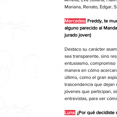
Mariana, Renato, Edgar, So
Mercedes:
 Freddy, te mu
alguno parecido al Mandar
jurado joven)
Destaco su carácter asamb
sea transparente, sino re
entusiasmo, compromiso y
manera en cómo acercan a
último, como el gran esp
trascendencia que dejan n
jóvenes que participan, si
entrevistas, para ver có
Luna:
 ¿Por qué decidiste 