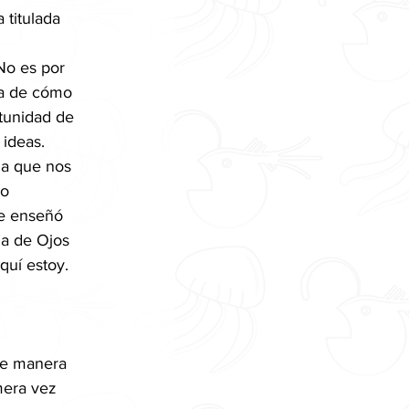
titulada 
No es por 
ca de cómo 
tunidad de 
ideas. 
 a que nos 
o 
Me enseñó 
a de Ojos 
quí estoy.
de manera 
mera vez 