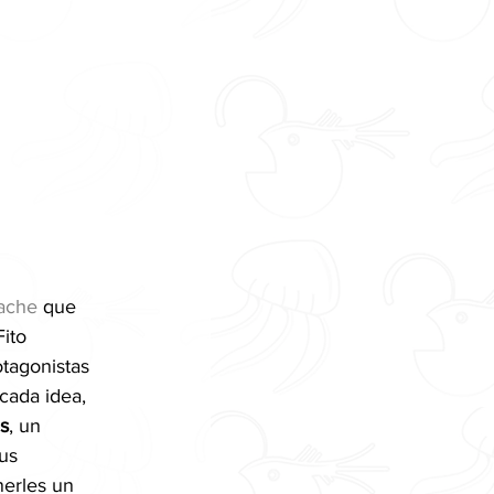
ache
 que 
ito 
tagonistas 
cada idea, 
s
, un 
us 
nerles un 