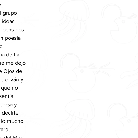
e 
l grupo 
ideas. 
 locos nos 
un poesía 
e 
ía de La 
ue me dejó 
e Ojos de 
que Iván y 
, que no 
sentía 
presa y 
 decirte 
 lo mucho 
aro, 
a del Mar, 