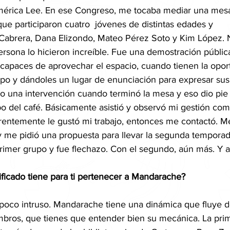
mérica Lee. En ese Congreso, me tocaba mediar una mesa 
que participaron cuatro  jóvenes de distintas edades y 
 Cabrera, Dana Elizondo, Mateo Pérez Soto y Kim López. 
ersona lo hicieron increíble. Fue una demostración públi
 capaces de aprovechar el espacio, cuando tienen la opor
tipo y dándoles un lugar de enunciación para expresar sus 
o una intervención cuando terminó la mesa y eso dio pie
o del café. Básicamente asistió y observó mi gestión com
rentemente le gustó mi trabajo, entonces me contactó. 
 me pidió una propuesta para llevar la segunda temporad
primer grupo y fue flechazo. Con el segundo, aún más. Y a
ificado tiene para ti pertenecer a Mandarache?
n poco intruso. Mandarache tiene una dinámica que fluye 
embros, que tienes que entender bien su mecánica. La pri