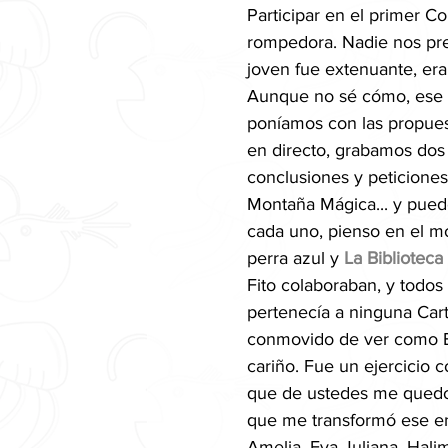
Participar en el primer C
rompedora. Nadie nos pre
joven fue extenuante, er
Aunque no sé cómo, ese d
poníamos con las propuest
en directo, grabamos dos 
conclusiones y peticiones,
Montaña Mágica... y pue
cada uno, pienso en el m
perra azul y 
La Bibliotec
Fito colaboraban, y todos
pertenecía a ninguna Cart
conmovido de ver como Es
cariño. Fue un ejercicio 
que de ustedes me quedo
que me transformó ese en
Amelia, Eva Juliana, Halim