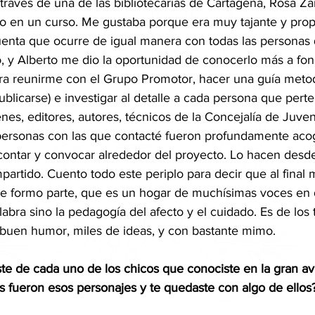
 través de una de las bibliotecarias de Cartagena, Rosa Za
o en un curso. Me gustaba porque era muy tajante y propo
uenta que ocurre de igual manera con todas las personas
, y Alberto me dio la oportunidad de conocerlo más a fon
para reunirme con el Grupo Promotor, hacer una guía meto
blicarse) e investigar al detalle a cada persona que perte
nes, editores, autores, técnicos de la Concejalía de Juven
personas con las que contacté fueron profundamente aco
ontar y convocar alrededor del proyecto. Lo hacen desde
partido. Cuento todo este periplo para decir que al final
ue formo parte, que es un hogar de muchísimas voces en 
labra sino la pedagogía del afecto y el cuidado. Es de los t
buen humor, miles de ideas, y con bastante mimo. 
ste de cada uno de los chicos que conociste en la gran a
s fueron esos personajes y te quedaste con algo de ellos