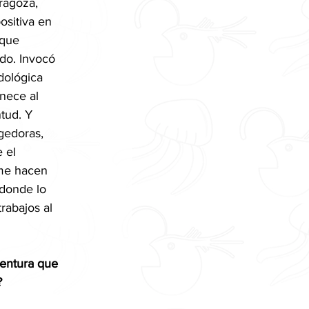
ragoza, 
sitiva en 
 que 
do. Invocó 
dológica 
nece al 
tud. Y 
gedoras, 
 el 
 me hacen 
donde lo 
rabajos al 
ventura que 
?