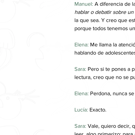
Manuel: 
A diferencia de la
hablar o debatir sobre un
la que sea. Y creo que est
porque todos tenemos una
Elena:
 Me llama la atenci
hablando de adolescentes
Sara:
 Pero si te pones a 
lectura, creo que no se
Elena:
 Perdona, nunca se
Lucía:
 Exacto.
Sara: 
Vale, quiero decir, 
leer, algo primerizo; para 