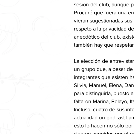
sesión del club, aunque 
Procuré que fuera una ent
vieran sugestionadas sus 
respeto a la privacidad d
anecdótico del club, exis
también hay que respetar 
La elección de entrevista
un grupo que, a pesar de
integrantes que asisten ha
Silvia, Manuel, Elena, Dan
para distinguirla, puesto 
faltaron Marina, Pelayo, I
Incluso, cuatro de sus in
actualidad un podcast lla
esto lo hacen no sólo po
sienten acogidos por el es