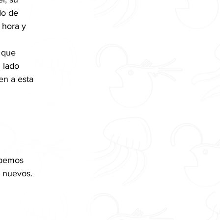
do de 
 hora y 
 que 
 lado 
en a esta 
abemos 
o nuevos.