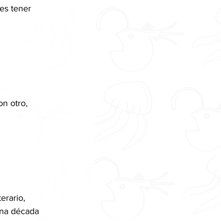
es tener 
n otro, 
erario, 
una década 