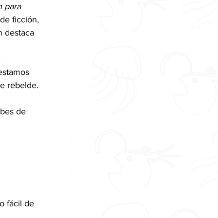
 para 
de ficción, 
n destaca 
 estamos 
e rebelde.
ubes de 
 fácil de 