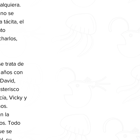
lquiera. 
 no se 
tácita, el 
to 
harlos, 
e trata de 
 años con 
 David, 
sterisco 
cía, Vicky y 
os. 
n la 
os. Todo 
ue se 
l, su 