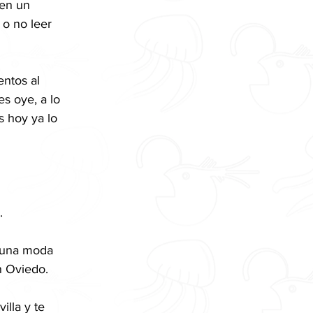
 en un 
o no leer 
ntos al 
s oye, a lo 
 hoy ya lo 
.
y una moda 
n Oviedo.
illa y te 