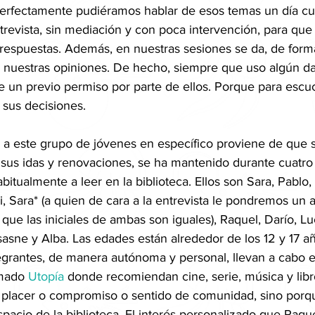
perfectamente pudiéramos hablar de esos temas un día cua
revista, sin mediación y con poca intervención, para que
respuestas. Además, en nuestras sesiones se da, de forma 
e nuestras opiniones. De hecho, siempre que uso algún da
te un previo permiso por parte de ellos. Porque para escuc
sus decisiones. 
r a este grupo de jóvenes en específico proviene de que s
 sus idas y renovaciones, se ha mantenido durante cuatro
bitualmente a leer en la biblioteca. Ellos son Sara, Pablo,
i, Sara* (a quien de cara a la entrevista le pondremos un a
a que las iniciales de ambas son iguales), Raquel, Darío, Lu
tsasne y Alba. Las edades están alrededor de los 12 y 17 añ
tegrantes, de manera autónoma y personal, llevan a cabo e
mado 
Utopía
 donde recomiendan cine, serie, música y libr
r placer o compromiso o sentido de comunidad, sino porq
pacio de la biblioteca. El interés personalizado que Raque